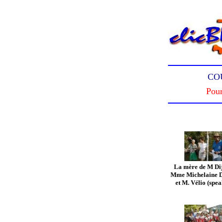
COU
Pour
La mère de M Di
Mme Michelaine D
et M. Vélio (spea