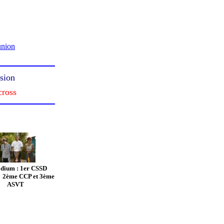
union
sion
cross
dium : 1er CSSD
, 2ème CCP et 3ème
ASVT