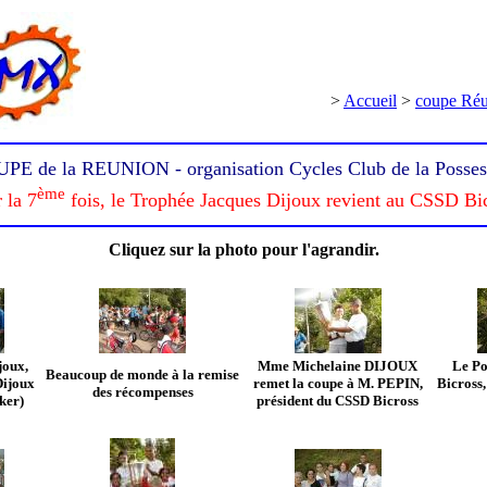
>
Accueil
>
coupe Ré
PE de la REUNION - organisation Cycles Club de la Posses
ème
 la 7
fois, le Trophée Jacques Dijoux revient au CSSD Bi
Cliquez sur la photo pour l'agrandir.
joux,
Mme Michelaine DIJOUX
Le Po
Beaucoup de monde à la remise
ijoux
remet la coupe à M. PEPIN,
Bicross
des récompenses
ker)
président du CSSD Bicross