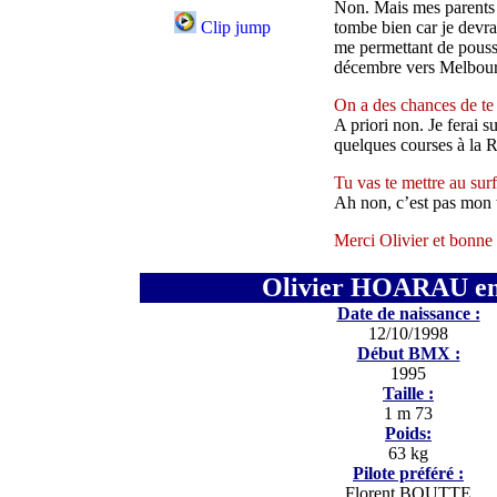
Non. Mais mes parents p
Clip jump
tombe bien car je devr
me permettant de pouss
décembre vers Melbour
On a des chances de te 
A priori non. Je ferai s
quelques courses à la 
Tu vas te mettre au surf
Ah non, c’est pas mon 
Merci Olivier et bonne 
Olivier HOARAU
en
Date de naissance :
12/10/1998
Début BMX :
1995
Taille :
1 m 73
Poids:
63 kg
Pilote préféré :
Florent BOUTTE