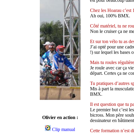
est pour beaucoup dans 
Chez les Hoarau c’es
Ah oui, 100% BMX.
Côté matériel, tu ne ro
Non le cruiser ça ne me
Et sur ton vélo tu as de
J’ai opté pour une cad
!) sur lequel les bases
Mais tu roules régulièr
Je roule avec car ça vi
départ. Certes ça ne co
Tu pratiques d’autres s
Mis à part la musculat
BMX.
Il est question que tu p
Le premier but c’est le
bicross. Mon père souha
Olivier en action :
dessinateur en bâtiment
Clip manual
Cette formation n’est d