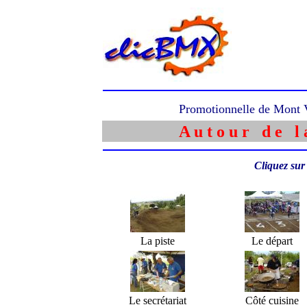
Promotionnelle de Mont V
A u t o u r d e l a
Cliquez sur
La piste
Le départ
Le secrétariat
Côté cuisine