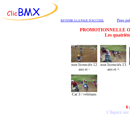
Page pr
REVENIR A LA PAGE D'ACCUEIL
PROMOTIONNELLE Organi
Les quatrièm
non licenciés 12
non licenciés 13
ans et -
ans et +
Cat 3 / vétérans
6 
Cliquez sur