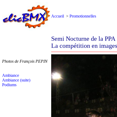
Accueil
>
Promotionnelles
Semi Nocturne de la PPA a
La compétition en images
Photos de François PEPIN
Ambiance
Ambiance (suite)
Podiums